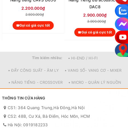
DAC8
2.200.000₫
2.500.000₫
2.900.000₫
3.900.000₫
Gọi có giá cực tốt
Gọi có giá cực tốt
Tìm kiếm nhiều:
• HI-END / HI-FI
• ĐẨY CÔNG SUẤT - ÂM LY
• VANG SỐ- VANG CƠ - MIXER
• NÂNG TIẾNG - CROSSOVER
• MICRO - QUẢN LÝ NGUỒN
THÔNG TIN CỬA HÀNG
CS1: 364 Quang Trung,Hà Đông,Hà Nội
CS2: 48B, Cư Xá, Bà Điểm, Hóc Môn, HCM
Hà Nội: 0919182233