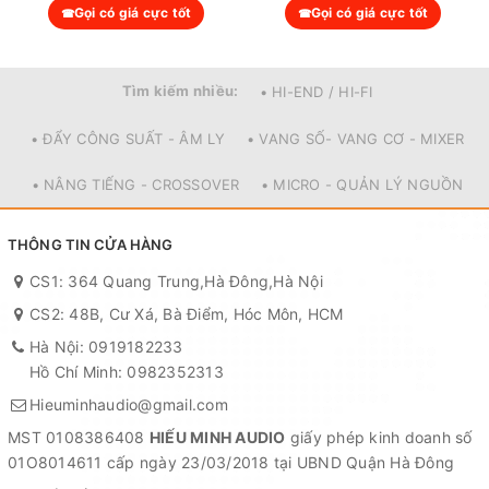
Gọi có giá cực tốt
Gọi có giá cực tốt
Hiện nay nhiều main cục đẩy nguồn xung vẫn có thể kéo sub
tốt nhưng riêng đánh sub thì những main tăng phô chuyên
dụng để đánh sub vẫn cho độ bền và uy lực hơn nhiều.
Tìm kiếm nhiều:
• HI-END / HI-FI
Dòng cục đẩy KD2000 PLUS thế hệ mới chạy mạch class TD.
Với thiết kế thông minh và chuyên dụng cho sub nên sẽ đánh
• ĐẨY CÔNG SUẤT - ÂM LY
• VANG SỐ- VANG CƠ - MIXER
sub tốt hơn những dòng main 50-60 sò class AB thế hệ cũ rất
nhiều. Và trọng lượng cũng giảm đi đáng kể so với cục đẩy thế
• NÂNG TIẾNG - CROSSOVER
• MICRO - QUẢN LÝ NGUỒN
hệ cũ nhưng uy lực và sức mạnh khủng khiếp hơn rất nhiều.
THÔNG TIN CỬA HÀNG
CS1: 364 Quang Trung,Hà Đông,Hà Nội
CS2: 48B, Cư Xá, Bà Điểm, Hóc Môn, HCM
Hà Nội: 0919182233
Hồ Chí Minh: 0982352313
Hieuminhaudio@gmail.com
MST 0108386408
HIẾU MINH AUDIO
giấy phép kinh doanh số
01O8014611 cấp ngày 23/03/2018 tại UBND Quận Hà Đông