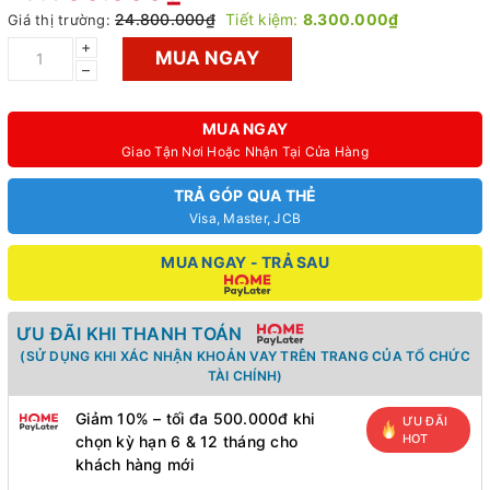
24.800.000₫
Tiết kiệm:
8.300.000₫
Giá thị trường:
+
MUA NGAY
–
MUA NGAY
Giao Tận Nơi Hoặc Nhận Tại Cửa Hàng
TRẢ GÓP QUA THẺ
Visa, Master, JCB
MUA NGAY - TRẢ SAU
ƯU ĐÃI KHI THANH TOÁN
(SỬ DỤNG KHI XÁC NHẬN KHOẢN VAY TRÊN TRANG CỦA TỔ CHỨC
TÀI CHÍNH)
Giảm 10% – tối đa 500.000đ khi
ƯU ĐÃI
HOT
chọn kỳ hạn 6 & 12 tháng cho
khách hàng mới