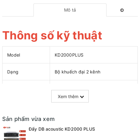
Mô tả
Thông số kỹ thuật
Model
KD2000PLUS
Dạng
Bộ khuếch đại 2 kênh
Công suất
2000W/ CH (8Ω Stereo)
Xem thêm
Dải tần rộng
20Hz – 25kHz
Sản phẩm vừa xem
Mạch
Class TD
Đẩy DB acoustic KD2000 PLUS
483 (Rộng) x 132 (Cao) x 488 (Sâu)