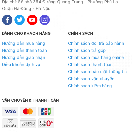
Địa chỉ: Số nhà 364 Đường Quang Trung - Phường Phú La -
Thông số kỹ thuật Cục đẩy
Quận Hà Đông - Hà Nội.
công suất DB acoustic KD-
2000plus
DÀNH CHO KHÁCH HÀNG
CHÍNH SÁCH
Công suất: 1800W/8ohm 2800W/4ohm 3600W/2ohm
Hướng dẫn mua hàng
Chính sách đổi trả bảo hành
Signal to noise: >=110 dB
Hướng dẫn thanh toán
Chính sách trả góp
Slew Rate: 105V/uS
Hướng dẫn giao nhận
Chính sách mua hàng online
Damping Factor: >= 200
Điều khoản dịch vụ
Chính sách thanh toán
Full Frequency: 20Hz – 20kHz , +- 0,5dB
Chính sách bảo mật thông tin
Cross talk: >= 90dB
Chính sách vận chuyển
Net weight: 37 kg
Chính sách kiểm hàng
Install Size: 483W x 488D x 132H
chơi tốt sub kép coil 125 130, sub đơn coil 152 đánh ok
VẬN CHUYỂN & THANH TOÁN
sử dụng nguồn xuyến có thể đánh vào khoảng điện yếu chập
chờn mà ko lo chập cháy.
---------------------------------------------------------------------
-----