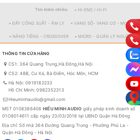
Tìm kiếm nhiều:
• HI-END / HI-FI
• ĐẨY CÔNG SUẤT - ÂM LY
• VANG SỐ- VANG CƠ - MIXER
• NÂNG TIẾNG - CROSSOVER
• MICRO - QUẢN LÝ NGUỒN
THÔNG TIN CỬA HÀNG
CS1: 364 Quang Trung,Hà Đông,Hà Nội
CS2: 48B, Cư Xá, Bà Điểm, Hóc Môn, HCM
Hà Nội: 0919182233
Hồ Chí Minh: 0982352313
Hieuminhaudio@gmail.com
MST 0108386408
HIẾU MINH AUDIO
giấy phép kinh doanh số
01O8014611 cấp ngày 23/03/2018 tại UBND Quận Hà Đông
Địa chỉ: Số nhà 364 Đường Quang Trung - Phường Phú La -
Quận Hà Đông - Hà Nội.